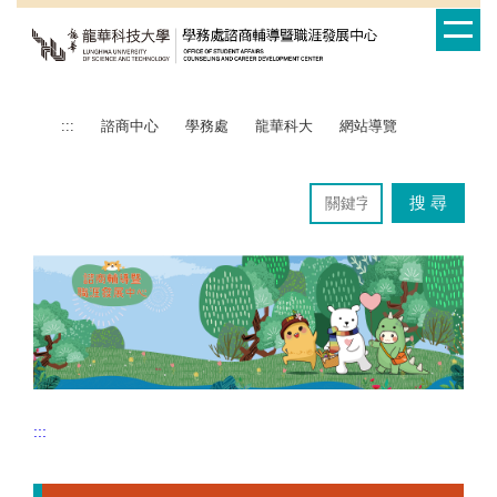
跳
到
主
要
內
:::
諮商中心
學務處
龍華科大
網站導覽
容
區
搜 尋
:::