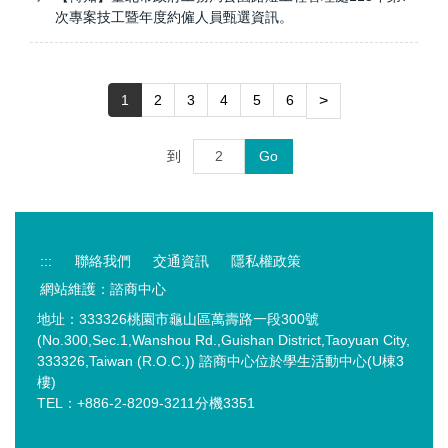
次專案技工暨年度約僱人員甄選資訊。
1
2
3
4
5
6
>
到
Go
:::
聯絡我們
交通資訊
隱私權政策
網站維護：諮商中心
地址：333326桃園市龜山區萬壽路一段300號
(No.300,Sec.1,Wanshou Rd.,Guishan District,Taoyuan City,
333326,Taiwan (R.O.C.)) 諮商中心位於學生活動中心(U棟3
樓)
TEL：+886-2-8209-3211分機3351