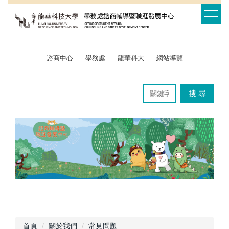
跳
到
主
要
內
:::
諮商中心
學務處
龍華科大
網站導覽
容
區
搜 尋
:::
首頁
關於我們
常見問題