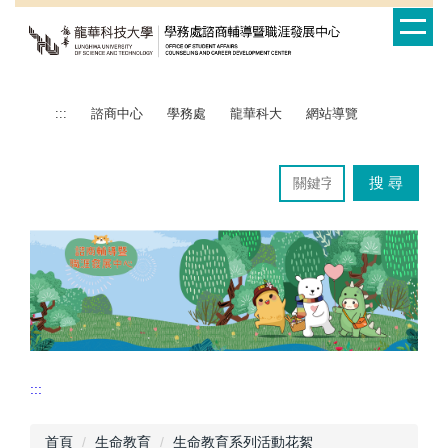
跳
到
主
要
內
:::
諮商中心
學務處
龍華科大
網站導覽
容
區
搜 尋
:::
首頁
生命教育
生命教育系列活動花絮