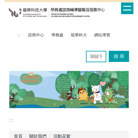
跳
到
主
要
內
:::
諮商中心
學務處
龍華科大
網站導覽
容
區
搜 尋
:::
首頁
關於我們
活動花絮