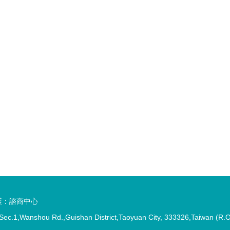
護：諮商中心
anshou Rd.,Guishan District,Taoyuan City, 333326,Taiw