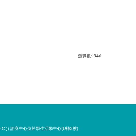
瀏覽數:
344
an (R.O.C.)) 諮商中心位於學生活動中心(U棟3樓)