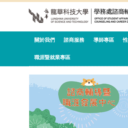
跳
到
主
要
內
容
關於我們
諮商服務
導師專區
性
區
職涯暨就業專區