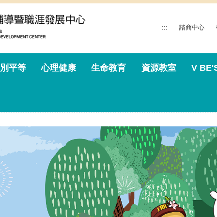
:::
諮商中心
別平等
心理健康
生命教育
資源教室
V BE