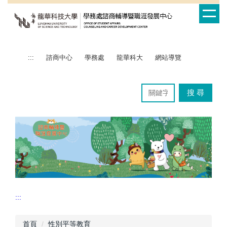
跳
到
主
要
內
:::
諮商中心
學務處
龍華科大
網站導覽
容
區
搜 尋
:::
首頁
性別平等教育