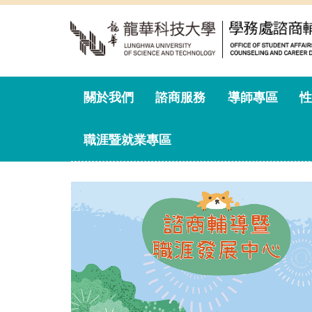
跳
到
主
要
內
容
關於我們
諮商服務
導師專區
性
區
職涯暨就業專區