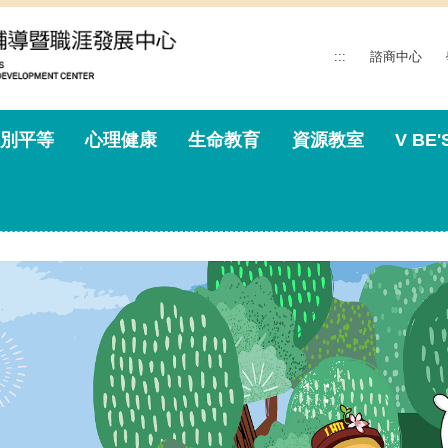
:::
諮商中心
別平等
心理健康
生命教育
資源教室
V BE