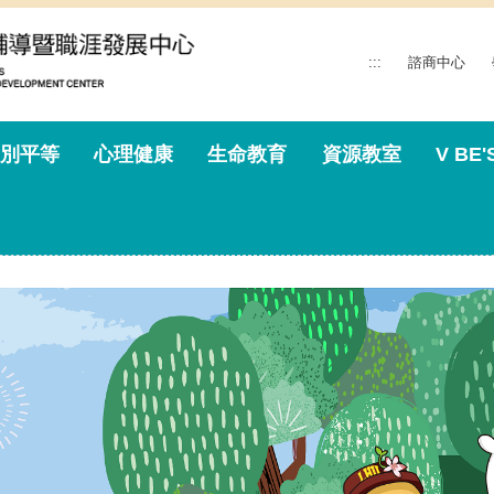
:::
諮商中心
別平等
心理健康
生命教育
資源教室
V BE