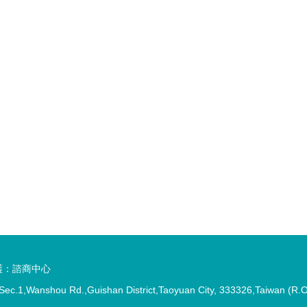
護：諮商中心
anshou Rd.,Guishan District,Taoyuan City, 333326,Taiw