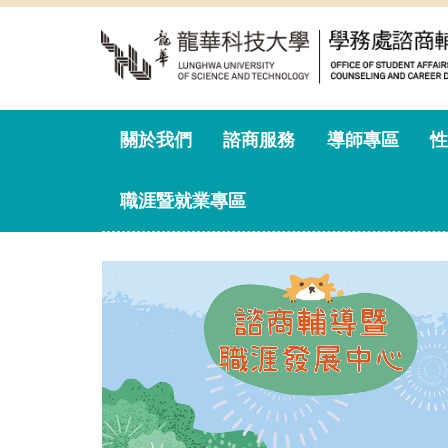
跳
到
主
要
內
容
關於我們
諮商服務
導師專區
性
區
職涯暨就業專區