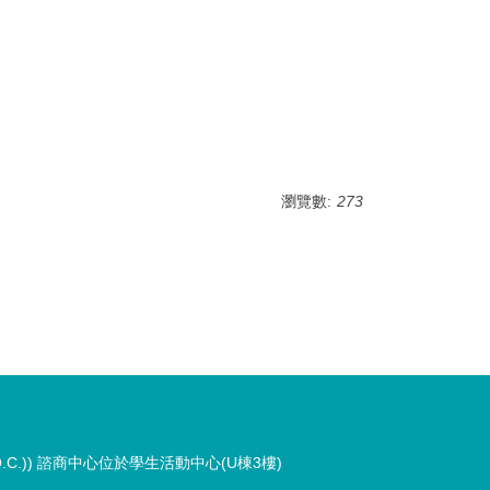
瀏覽數:
273
an (R.O.C.)) 諮商中心位於學生活動中心(U棟3樓)